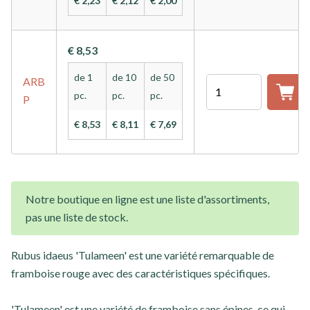
€ 2,23
€ 2,12
€ 2,00
€ 8,53
de 1
de 10
de 50
ARB
Quantité
pc.
pc.
pc.
P
€ 8,53
€ 8,11
€ 7,69
Notre boutique en ligne est une liste d'assortiments,
pas une liste de stock.
Rubus idaeus 'Tulameen' est une variété remarquable de
framboise rouge avec des caractéristiques spécifiques.
'Tulameen' est une variété de framboise sans épines, ce qui