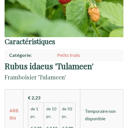
Caractéristiques
Catégorie
Petits fruits
Rubus idaeus 'Tulameen'
Framboisier 'Tulameen'
€ 2,23
de 1
de 10
de 50
ARB
Temporaire non
pc.
pc.
pc.
RN
disponible