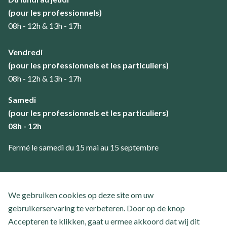
(pour les professionnels)
08h - 12h & 13h - 17h
Vendredi
(pour les professionnels et les particuliers)
08h - 12h & 13h - 17h
Samedi
(pour les professionnels et les particuliers)
08h - 12h
Fermé le samedi du 15 mai au 15 septembre
Service client
We gebruiken cookies op deze site om uw
Contact
gebruikerservaring te verbeteren. Door op de knop
Questions fréquemment posées
Accepteren te klikken, gaat u ermee akkoord dat wij dit