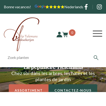
Aller
Social
Bonne vacances!
Nederlands
au
contenu
principal
Hoofd
0
La pépinière Tielemans
Chez soi dans les arbres, les haies et les
plantes de jardin
ASSORTIMENT
CONTACTEZ-NOUS