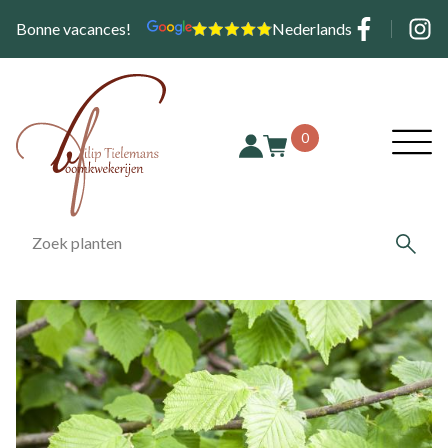
Aller
Social
Bonne vacances!
Nederlands
au
contenu
principal
Hoofd
0