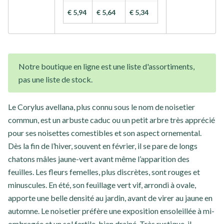
€ 5,94
€ 5,64
€ 5,34
Notre boutique en ligne est une liste d'assortiments,
pas une liste de stock.
Le Corylus avellana, plus connu sous le nom de noisetier
commun, est un arbuste caduc ou un petit arbre très apprécié
pour ses noisettes comestibles et son aspect ornemental.
Dès la fin de l’hiver, souvent en février, il se pare de longs
chatons mâles jaune-vert avant même l’apparition des
feuilles. Les fleurs femelles, plus discrètes, sont rouges et
minuscules. En été, son feuillage vert vif, arrondi à ovale,
apporte une belle densité au jardin, avant de virer au jaune en
automne. Le noisetier préfère une exposition ensoleillée à mi-
ombragée et un sol fertile, bien drainé. Très rustique, il