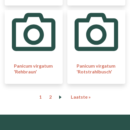
Panicum virgatum
Panicum virgatum
'Rehbraun'
'Rotstrahlbusch'
Paginering
Huidige
1
Page
2
Laatste
Laatste »
pagina
pagina