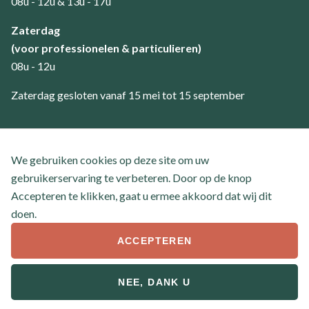
08u - 12u & 13u - 17u
Zaterdag
(voor professionelen & particulieren)
08u - 12u
Zaterdag gesloten vanaf 15 mei tot 15 september
Klantenservice
We gebruiken cookies op deze site om uw
Contact
gebruikerservaring te verbeteren. Door op de knop
Veel gestelde vragen
Accepteren te klikken, gaat u ermee akkoord dat wij dit
doen.
ACCEPTEREN
© 2026 Boom- en handelskwekerij Tielemans
Footer
NEE, DANK U
Algemene voorwaarden
Privacyverklaring
bottom
Website by
Jolux Webdesign