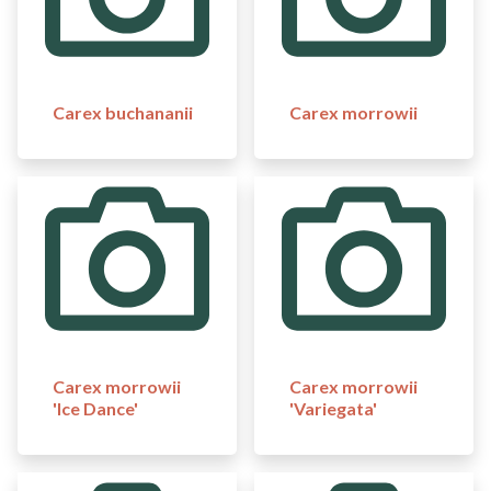
Carex buchananii
Carex morrowii
Carex morrowii
Carex morrowii
'Ice Dance'
'Variegata'