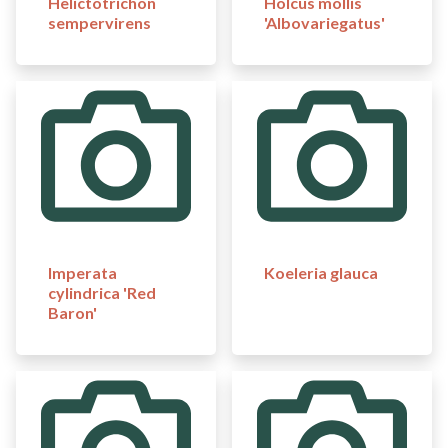
Helictotrichon
Holcus mollis
sempervirens
'Albovariegatus'
Imperata
Koeleria glauca
cylindrica 'Red
Baron'