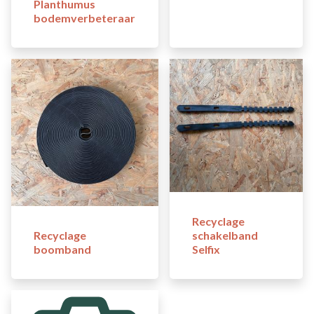
Planthumus
bodemverbeteraar
Recyclage
Recyclage
schakelband
boomband
Selfix