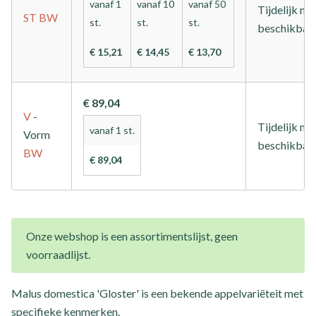
vanaf 1
vanaf 10
vanaf 50
Tijdelijk nie
ST
BW
st.
st.
st.
beschikbaa
€ 15,21
€ 14,45
€ 13,70
€ 89,04
V
-
Tijdelijk nie
vanaf 1 st.
Vorm
beschikbaa
BW
€ 89,04
Onze webshop is een assortimentslijst, geen
voorraadlijst.
Malus domestica 'Gloster' is een bekende appelvariëteit met
specifieke kenmerken.