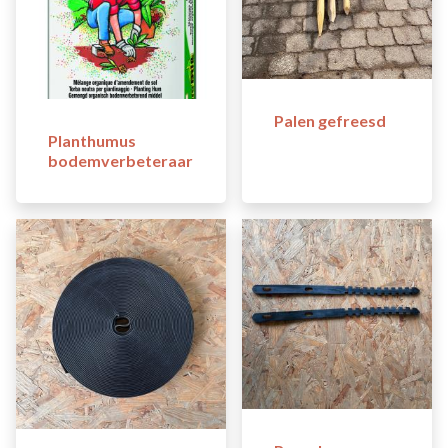
Palen gefreesd
Planthumus
bodemverbeteraar