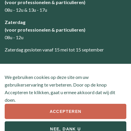
(voor professionelen & particulieren)
08u - 12u & 13u - 17u
Zaterdag
(voor professionelen & particulieren)
08u - 12u
Zaterdag gesloten vanaf 15 mei tot 15 september
Klantenservice
We gebruiken cookies op deze site om uw
Contact
gebruikerservaring te verbeteren. Door op de knop
Veel gestelde vragen
Accepteren te klikken, gaat u ermee akkoord dat wij dit
doen.
ACCEPTEREN
© 2026 Boom- en handelskwekerij Tielemans
Footer
NEE, DANK U
Algemene voorwaarden
Privacyverklaring