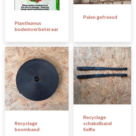
Palen gefreesd
Planthumus
bodemverbeteraar
Recyclage
Recyclage
schakelband
boomband
Selfix