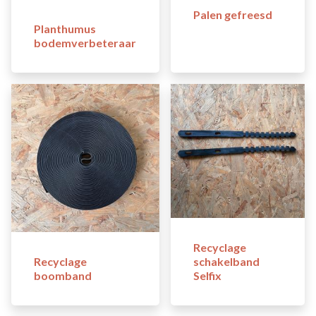
Palen gefreesd
Planthumus
bodemverbeteraar
Recyclage
Recyclage
schakelband
boomband
Selfix