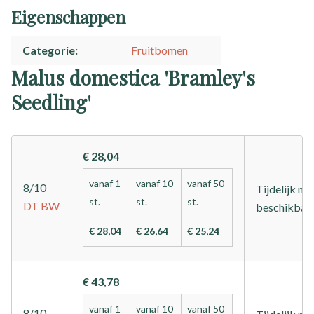
Eigenschappen
Categorie
Fruitbomen
Malus domestica 'Bramley's
Seedling'
€ 28,04
vanaf 1
vanaf 10
vanaf 50
8/10
Tijdelijk nie
st.
st.
st.
DT
BW
beschikbaa
€ 28,04
€ 26,64
€ 25,24
€ 43,78
vanaf 1
vanaf 10
vanaf 50
8/10