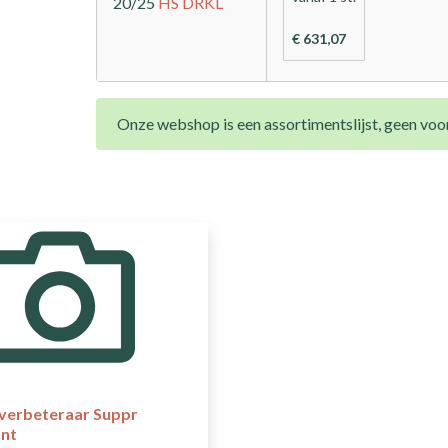
20/25
HS
DRKL
€ 631,07
Onze webshop is een assortimentslijst, geen voor
erbeteraar Suppr
ant