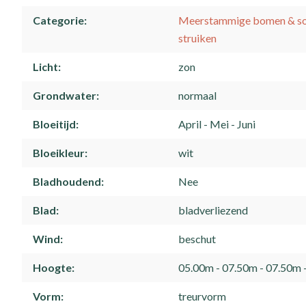
Categorie
Meerstammige bomen & sol
struiken
Licht
zon
Grondwater
normaal
Bloeitijd
April
Mei
Juni
Bloeikleur
wit
Bladhoudend
Nee
Blad
bladverliezend
Wind
beschut
Hoogte
05.00m - 07.50m
07.50m 
Vorm
treurvorm