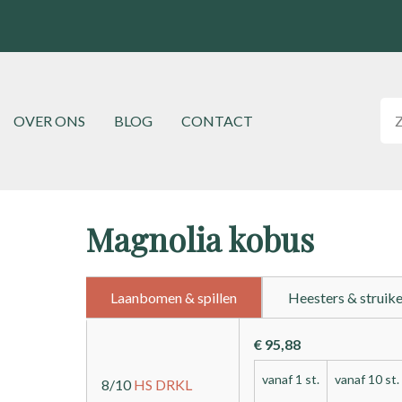
Hoofdnavigatie
OVER ONS
BLOG
CONTACT
Magnolia kobus
Laanbomen & spillen
Heesters & struik
€ 95,88
vanaf 1 st.
vanaf 10 st.
8/10
HS
DRKL