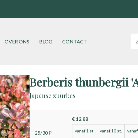
Hoofdnavigatie
OVER ONS
BLOG
CONTACT
Berberis thunbergii '
Japanse zuurbes
€ 12,88
vanaf 1 st.
vanaf 10 st.
vanaf
25/30
P