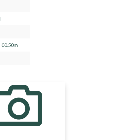
d
- 00.50m