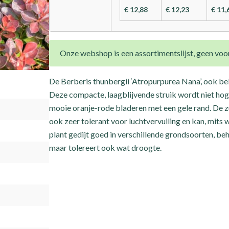
€ 12,88
€ 12,23
€ 11,
Onze webshop is een assortimentslijst, geen voor
De Berberis thunbergii ‘Atropurpurea Nana’, ook be
Deze compacte, laagblijvende struik wordt niet hog
mooie oranje-rode bladeren met een gele rand. De zuu
ook zeer tolerant voor luchtvervuiling en kan, mits
plant gedijt goed in verschillende grondsoorten, b
maar tolereert ook wat droogte.