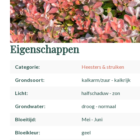
Eigenschappen
Categorie
Heesters & struiken
Grondsoort
kalkarm/zuur
kalkrijk
Licht
halfschaduw
zon
Grondwater
droog
normaal
Bloeitijd
Mei
Juni
Bloeikleur
geel