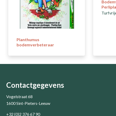
Bodemv
Perlipl
Turfvri
Planthumus
bodemverbeteraar
Contactgegevens
Vogelstraat 68
1600 Sint-Pieters-Leeuw
+32 (0)2 376 67 90