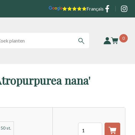
Social
Français
0
Atropurpurea nana'
Aantal
 50 st.