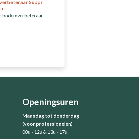
erbeteraar Suppr
ant
je bodemverbeteraar
Openingsuren
Maandag tot donderdag
(voor professionelen)
08u - 12u & 13u - 17u