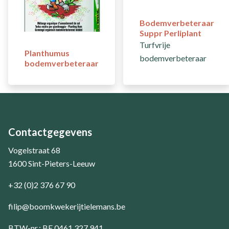
Bodemverbeteraar
Suppr Perliplant
Turfvrije
Planthumus
bodemverbeteraar
bodemverbeteraar
Contactgegevens
Vogelstraat 68
1600 Sint-Pieters-Leeuw
+32 (0)2 376 67 90
filip@boomkwekerijtielemans.be
BTW-nr.: BE 0461.327.941