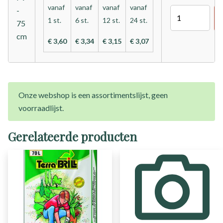
vanaf
vanaf
vanaf
vanaf
-
Aantal
1 st.
6 st.
12 st.
24 st.
75
cm
€ 3,60
€ 3,34
€ 3,15
€ 3,07
Onze webshop is een assortimentslijst, geen
voorraadlijst.
Gerelateerde producten