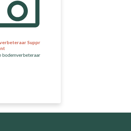
erbeteraar Suppr
ant
je bodemverbeteraar