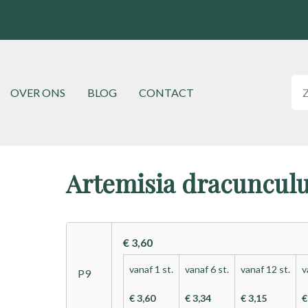
Hoofdnavigatie
OVER ONS
BLOG
CONTACT
Artemisia dracuncul
€ 3,60
vanaf 1 st.
vanaf 6 st.
vanaf 12 st.
v
P9
€ 3,60
€ 3,34
€ 3,15
€