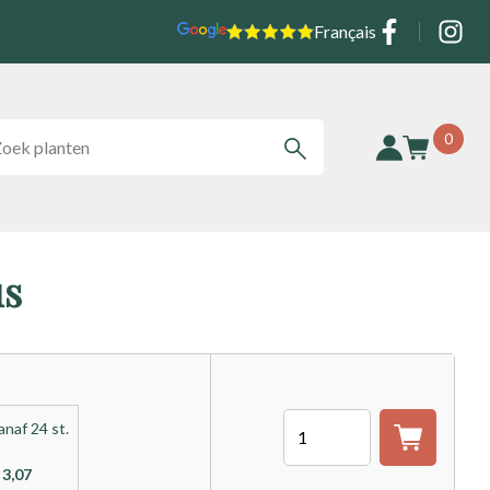
Social
Français
0
us
Aantal
anaf 24 st.
 3,07