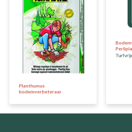
Bodemv
Perlipl
Turfvri
Planthumus
bodemverbeteraar