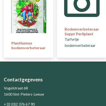
Bodemverbeteraar
Suppr Perliplant
Turfvrije
Planthumus
bodemverbeteraar
bodemverbeteraar
Contactgegevens
Vogelstraat 68
1600 Sint-Pieters-Leeuw
+32 (0)2 376 67 90