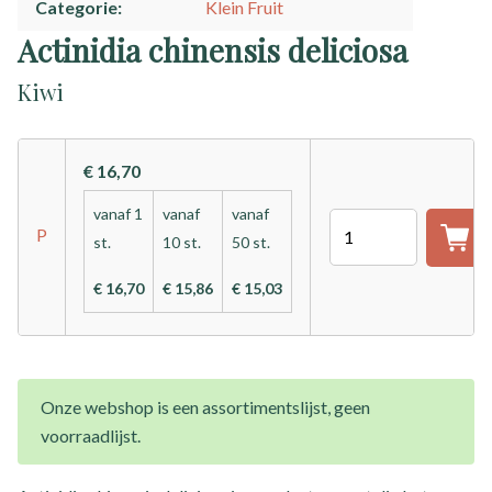
Categorie
Klein Fruit
Actinidia chinensis deliciosa
Kiwi
€ 16,70
vanaf 1
vanaf
vanaf
Aantal
P
st.
10 st.
50 st.
€ 16,70
€ 15,86
€ 15,03
Onze webshop is een assortimentslijst, geen
voorraadlijst.