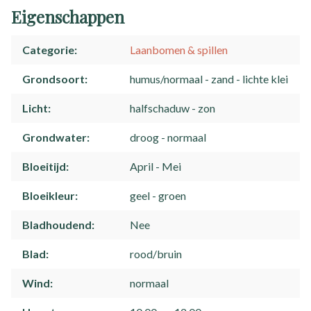
Eigenschappen
Categorie
Laanbomen & spillen
Grondsoort
humus/normaal
zand
lichte klei
Licht
halfschaduw
zon
Grondwater
droog
normaal
Bloeitijd
April
Mei
Bloeikleur
geel
groen
Bladhoudend
Nee
Blad
rood/bruin
Wind
normaal