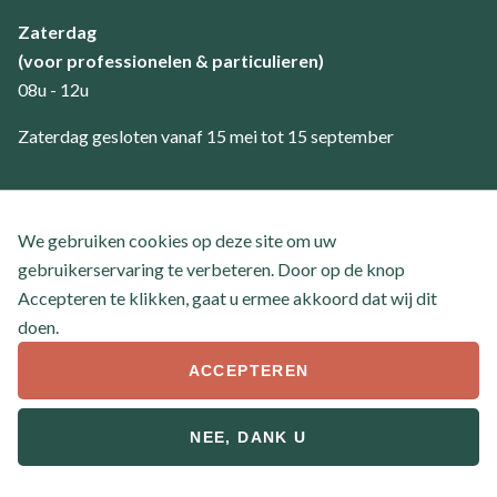
Zaterdag
(voor professionelen & particulieren)
08u - 12u
Zaterdag gesloten vanaf 15 mei tot 15 september
Klantenservice
We gebruiken cookies op deze site om uw
Contact
gebruikerservaring te verbeteren. Door op de knop
Veel gestelde vragen
Accepteren te klikken, gaat u ermee akkoord dat wij dit
doen.
ACCEPTEREN
© 2026 Boom- en handelskwekerij Tielemans
Footer
NEE, DANK U
Algemene voorwaarden
Privacyverklaring
bottom
Website by
Jolux Webdesign