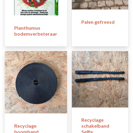
Palen gefreesd
Planthumus
bodemverbeteraar
Recyclage
Recyclage
schakelband
boomband
Selfix