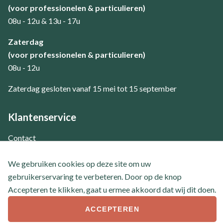
(voor professionelen & particulieren)
08u - 12u & 13u - 17u
Zaterdag
(voor professionelen & particulieren)
08u - 12u
Zaterdag gesloten vanaf 15 mei tot 15 september
Klantenservice
Contact
Veel gestelde vragen
We gebruiken cookies op deze site om uw
gebruikerservaring te verbeteren. Door op de knop
Accepteren te klikken, gaat u ermee akkoord dat wij dit doen.
ACCEPTEREN
© 2026 Boom- en handelskwekerij Tielemans