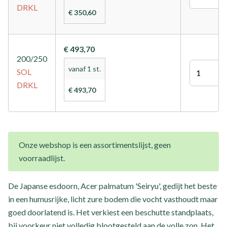
DRKL
€ 350,60
€ 493,70
200/250
Aantal
vanaf 1 st.
SOL
DRKL
€ 493,70
Onze webshop is een assortimentslijst, geen
voorraadlijst.
De Japanse esdoorn, Acer palmatum 'Seiryu', gedijt het beste
in een humusrijke, licht zure bodem die vocht vasthoudt maar
goed doorlatend is. Het verkiest een beschutte standplaats,
bij voorkeur niet volledig blootgesteld aan de volle zon. Het