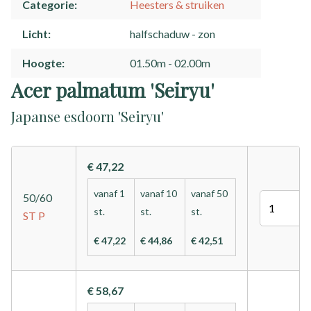
Categorie
Heesters & struiken
Licht
halfschaduw
zon
Hoogte
01.50m - 02.00m
Acer palmatum 'Seiryu'
Japanse esdoorn 'Seiryu'
€ 47,22
vanaf 1
vanaf 10
vanaf 50
50/60
Aantal
st.
st.
st.
ST
P
€ 47,22
€ 44,86
€ 42,51
€ 58,67