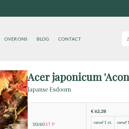
Hoofdnavigatie
OVER ONS
BLOG
CONTACT
Acer japonicum 'Aconi
Japanse Esdoorn
€ 62,28
vanaf 1 st.
vanaf 1
50/60
ST
P