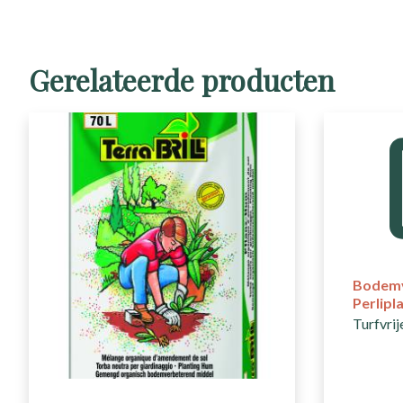
Gerelateerde producten
Bodemv
Perlipl
Turfvri