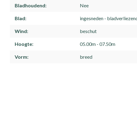
Grondsoort
humus/normaal
zand
Licht
halfschaduw
zon
Grondwater
normaal
vochtig
Bloeitijd
Mei
Juni
Bloeikleur
geel
groen
Bladhoudend
Nee
Blad
ingesneden
bladverliezen
Wind
beschut
Hoogte
05.00m - 07.50m
Vorm
breed