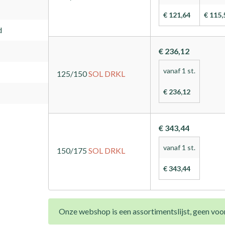
€ 121,64
€ 115,
€ 236,12
vanaf 1 st.
125/150
SOL
DRKL
€ 236,12
€ 343,44
d
vanaf 1 st.
150/175
SOL
DRKL
€ 343,44
Onze webshop is een assortimentslijst, geen voor