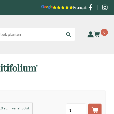
Social
Français
0
tifolium'
Aantal
0 st.
vanaf 50 st.