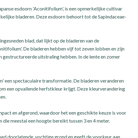
panse esdoorn 'Aconitifolium', is een opmerkelijke cultivar
kkelijke bladeren. Deze esdoorn behoort tot de Sapindaceae-
ingesneden blad, dat lijkt op de bladeren van de
tifolium'. De bladeren hebben vijf tot zeven lobben en zijn
n gestructureerde uitstraling hebben. In de lente en zomer
um' een spectaculaire transformatie. De bladeren veranderen
oom een opvallende herfstkleur krijgt. Deze kleurverandering
en.
pact en afgerond, waardoor het een geschikte keuze is voor
 die meestal een hoogte bereikt tussen 3 en 4 meter.
goed doorlatende, vochtige grond en geeft de voorkeur aan