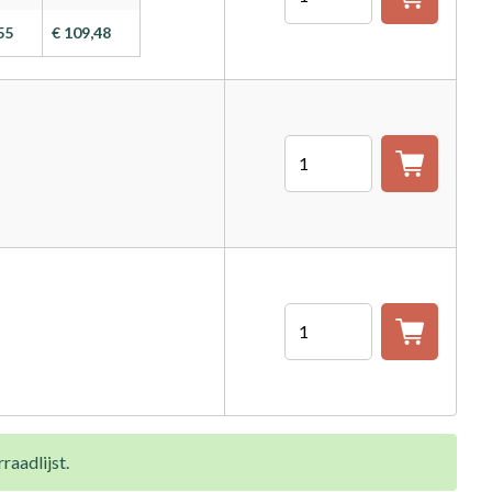
55
€ 109,48
Aantal
Aantal
raadlijst.