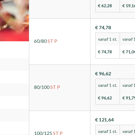
€ 62,28
€ 59,1
€ 74,78
vanaf 1 st.
vanaf 1
60/80
ST
P
€ 74,78
€ 71,0
€ 96,62
vanaf 1 st.
vanaf 1
80/100
ST
P
€ 96,62
€ 91,7
€ 121,64
vanaf 1 st.
vanaf 1
100/125
ST
P