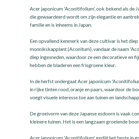
Acer japonicum 'Aconitifolium', ook bekend als de Ja
die gewaardeerd wordt om zijn elegantie en aantre
familie en is inheems in Japan.
Een opvallend kenmerk van deze cultivar is het diep 
monnikskapplant (Aconitum), vandaar de naam 'Aconi
diep ingesneden, waardoor ze een decoratieve en fij
hebben de bladeren een frisgroene kleur.
In de herfst ondergaat Acer japonicum 'Aconitifoli
in rijke tinten rood, oranje en paars, waardoor de b
voegt visuele interesse toe aan tuinen en landschapp
De groeivorm van deze Japanse esdoorn is vaak com
kleinere tuinen. Het is een langzaam groeiende boom
Acer japonicum 'Aconitifolium' gedijt het beste in 